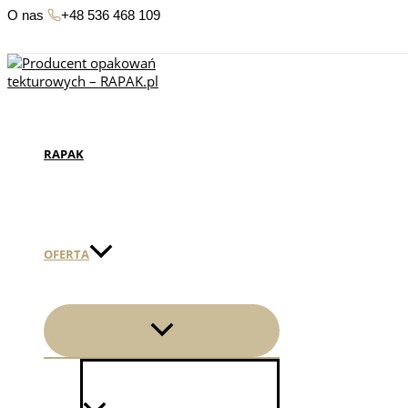
Przejdź
O nas
|
+48 536 468 109
do
treści
RAPAK
OFERTA