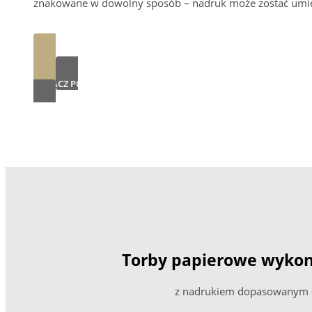
znakowane w dowolny sposób – nadruk może zostać umies
ZAPYTAJ O OFERTĘ
ZOBACZ PORTFOLIO
Torby papierowe wyko
z nadrukiem dopasowanym d