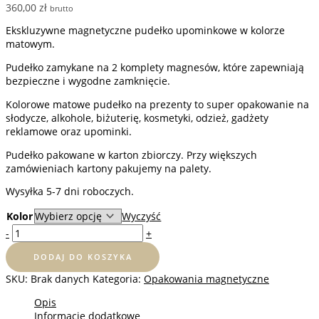
360,00
zł
brutto
Ekskluzywne magnetyczne pudełko upominkowe w kolorze
matowym.
Pudełko zamykane na 2 komplety magnesów, które zapewniają
bezpieczne i wygodne zamknięcie.
Kolorowe matowe pudełko na prezenty to super opakowanie na
słodycze, alkohole, biżuterię, kosmetyki, odzież, gadżety
reklamowe oraz upominki.
Pudełko pakowane w karton zbiorczy. Przy większych
zamówieniach kartony pakujemy na palety.
Wysyłka 5-7 dni roboczych.
Kolor
Wyczyść
ilość
-
+
Pudełko
magnetyczne
DODAJ DO KOSZYKA
37x32x12
SKU:
Brak danych
Kategoria:
Opakowania magnetyczne
cm
-
Opis
10
Informacje dodatkowe