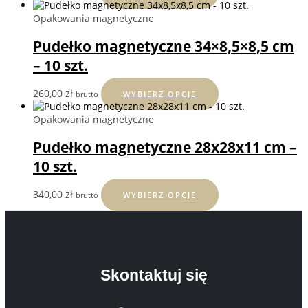
produkt
ma
Opakowania magnetyczne
wiele
Pudełko magnetyczne 34×8,5×8,5 cm
wariantów.
Opcje
– 10 szt.
można
wybrać
Ten
260,00
zł
brutto
WYBIERZ OPCJE
na
produkt
stronie
ma
Opakowania magnetyczne
produktu
wiele
Pudełko magnetyczne 28x28x11 cm –
wariantów.
Opcje
10 szt.
można
wybrać
Ten
340,00
zł
brutto
WYBIERZ OPCJE
na
produkt
stronie
ma
produktu
wiele
wariantów.
Opcje
można
Skontaktuj się
wybrać
na