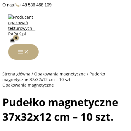
Przejdź
O nas
|
+48 536 468 109
do
treści
Strona główna
/
Opakowania magnetyczne
/ Pudełko
magnetyczne 37x32x12 cm – 10 szt.
Opakowania magnetyczne
Pudełko magnetyczne
37x32x12 cm – 10 szt.