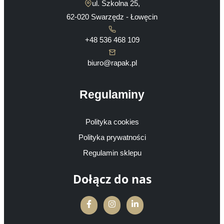
stronie
ul. Szkolna 25,
produktu
62-020 Swarzędz - Łowęcin
+48 536 468 109
biuro@rapak.pl
Regulaminy
Polityka cookies
Polityka prywatności
Regulamin sklepu
Dołącz do nas