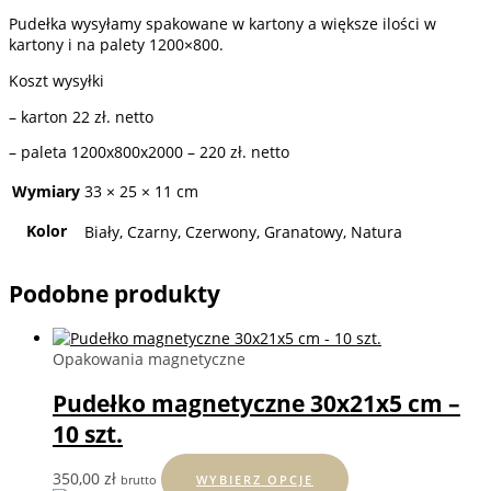
Pudełka wysyłamy spakowane w kartony a większe ilości w
kartony i na palety 1200×800.
Koszt wysyłki
– karton 22 zł. netto
– paleta 1200x800x2000 – 220 zł. netto
Wymiary
33 × 25 × 11 cm
Kolor
Biały, Czarny, Czerwony, Granatowy, Natura
Podobne produkty
Opakowania magnetyczne
Pudełko magnetyczne 30x21x5 cm –
10 szt.
Ten
350,00
zł
brutto
WYBIERZ OPCJE