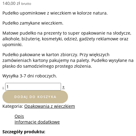
140,00
zł
brutto
Pudełko upominkowe z wieczkiem w kolorze natura.
Pudełko zamykane wieczkiem.
Matowe pudełko na prezenty to super opakowanie na słodycze,
alkohole, biżuterię, kosmetyki, odzież, gadżety reklamowe oraz
upominki.
Pudełko pakowane w karton zbiorczy. Przy większych
zamówieniach kartony pakujemy na palety. Pudełko wysyłane na
płasko do samodzielnego prostego złożenia.
Wysyłka 3-7 dni roboczych.
ilość
-
+
Pudełko
z
DODAJ DO KOSZYKA
wieczkiem
Kategoria:
Opakowania z wieczkiem
40x25x12
cm
Opis
-
Informacje dodatkowe
10
szt.
Szczegóły produktu: