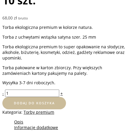
10 szt.
68,00
zł
brutto
Torba ekologiczna premium w kolorze natura.
Torba z uchwytami wstązka satyna szer. 25 mm
Torba ekologiczna premium to super opakowanie na słodycze,
alkohole, biżuterię, kosmetyki, odzież, gadżety reklamowe oraz
upominki.
Torba pakowane w karton zbiorczy. Przy większych
zamówieniach kartony pakujemy na palety.
Wysyłka 3-7 dni roboczych.
ilość
-
+
Torba
ekologiczna
DODAJ DO KOSZYKA
premium
Kategoria:
Torby premium
40x12x40
cm
Opis
-
Informacje dodatkowe
10